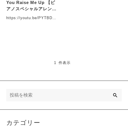
You Raise Me Up 【ピ
アノスペシャルアレン
ジ】 #YouTube動画アッ
https://youtu.be/PYTBDSBynx8?
プしました
si=cr_7llKWf24pnnzz・・・
1 件表示
検
索
カテゴリー