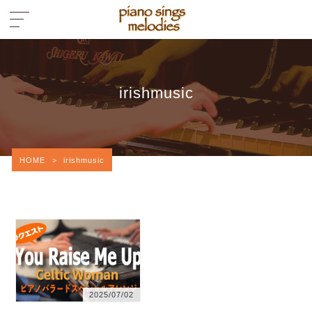
irishmusic
HOME
>
irishmusic
2025/07/02