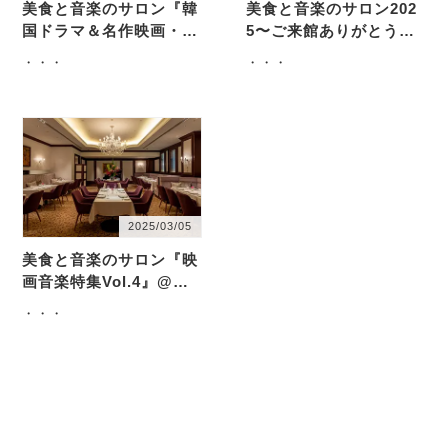
美食と音楽のサロン『韓
美食と音楽のサロン202
国ドラマ＆名作映画・O
5〜ご来館ありがとうご
ST聴き比べ』@如水会
ざいました♫
・・・
・・・
館Jupiter
2025/03/05
美食と音楽のサロン『映
画音楽特集Vol.4』@如
水会館Jupiter
・・・