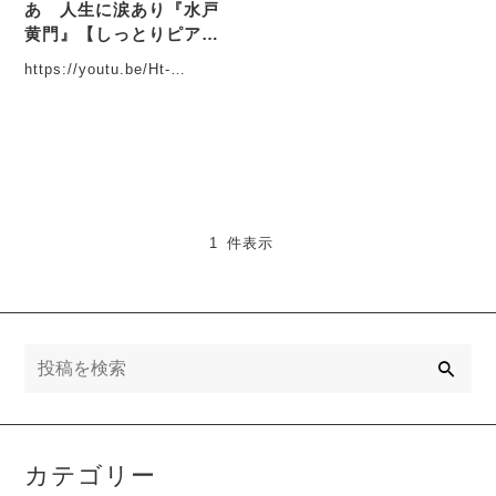
あゝ人生に涙あり『水戸
黄門』【しっとりピアノ
バラードアレンジ】 #Yo
https://youtu.be/Ht-
uTube動画アップしまし
Pc4TyGJU?
た
si=OHVz_tWJOtv3_p8A・・・
1 件表示
検
索
カテゴリー